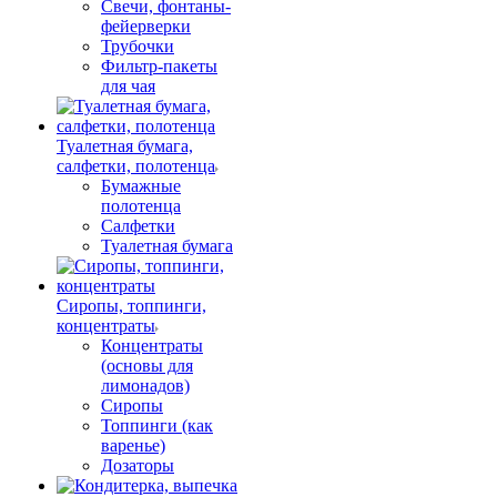
Свечи, фонтаны-
фейерверки
Трубочки
Фильтр-пакеты
для чая
Туалетная бумага,
салфетки, полотенца
Бумажные
полотенца
Салфетки
Туалетная бумага
Сиропы, топпинги,
концентраты
Концентраты
(основы для
лимонадов)
Сиропы
Топпинги (как
варенье)
Дозаторы