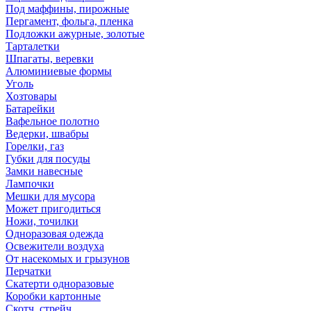
Под маффины, пирожные
Пергамент, фольга, пленка
Подложки ажурные, золотые
Тарталетки
Шпагаты, веревки
Алюминиевые формы
Уголь
Хозтовары
Батарейки
Вафельное полотно
Ведерки, швабры
Горелки, газ
Губки для посуды
Замки навесные
Лампочки
Мешки для мусора
Может пригодиться
Ножи, точилки
Одноразовая одежда
Освежители воздуха
От насекомых и грызунов
Перчатки
Скатерти одноразовые
Коробки картонные
Скотч, стрейч