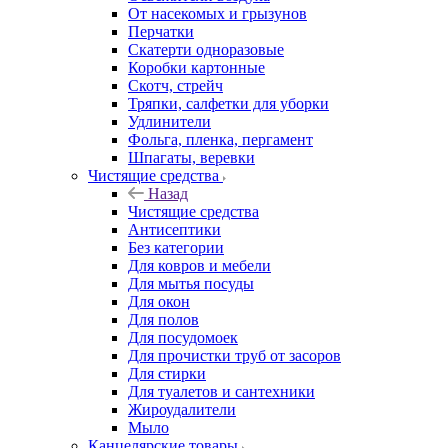
От насекомых и грызунов
Перчатки
Скатерти одноразовые
Коробки картонные
Скотч, стрейч
Тряпки, салфетки для уборки
Удлинители
Фольга, пленка, пергамент
Шпагаты, веревки
Чистящие средства
Назад
Чистящие средства
Антисептики
Без категории
Для ковров и мебели
Для мытья посуды
Для окон
Для полов
Для посудомоек
Для прочистки труб от засоров
Для стирки
Для туалетов и сантехники
Жироудалители
Мыло
Канцелярские товары