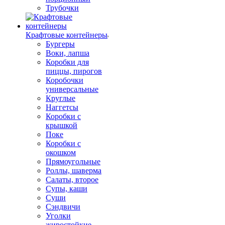
Трубочки
Крафтовые контейнеры
Бургеры
Воки, лапша
Коробки для
пиццы, пирогов
Коробочки
универсальные
Круглые
Наггетсы
Коробки с
крышкой
Поке
Коробки с
окошком
Прямоугольные
Роллы, шаверма
Салаты, второе
Супы, каши
Суши
Сэндвичи
Уголки
жиростойкие