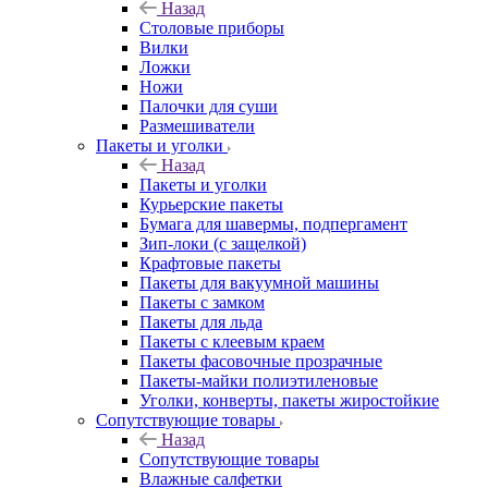
Назад
Столовые приборы
Вилки
Ложки
Ножи
Палочки для суши
Размешиватели
Пакеты и уголки
Назад
Пакеты и уголки
Курьерские пакеты
Бумага для шавермы, подпергамент
Зип-локи (с защелкой)
Крафтовые пакеты
Пакеты для вакуумной машины
Пакеты с замком
Пакеты для льда
Пакеты с клеевым краем
Пакеты фасовочные прозрачные
Пакеты-майки полиэтиленовые
Уголки, конверты, пакеты жиростойкие
Сопутствующие товары
Назад
Сопутствующие товары
Влажные салфетки