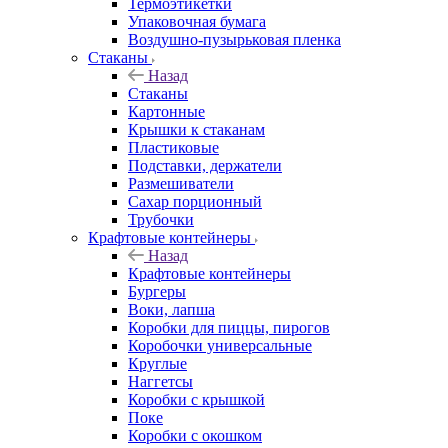
Термоэтикетки
Упаковочная бумага
Воздушно-пузырьковая пленка
Стаканы
Назад
Стаканы
Картонные
Крышки к стаканам
Пластиковые
Подставки, держатели
Размешиватели
Сахар порционный
Трубочки
Крафтовые контейнеры
Назад
Крафтовые контейнеры
Бургеры
Воки, лапша
Коробки для пиццы, пирогов
Коробочки универсальные
Круглые
Наггетсы
Коробки с крышкой
Поке
Коробки с окошком