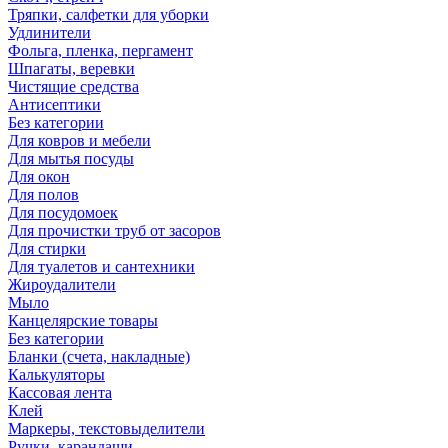
Тряпки, салфетки для уборки
Удлинители
Фольга, пленка, пергамент
Шпагаты, веревки
Чистящие средства
Антисептики
Без категории
Для ковров и мебели
Для мытья посуды
Для окон
Для полов
Для посудомоек
Для прочистки труб от засоров
Для стирки
Для туалетов и сантехники
Жироудалители
Мыло
Канцелярские товары
Без категории
Бланки (счета, накладные)
Калькуляторы
Кассовая лента
Клей
Маркеры, текстовыделители
Ручки, карандаши