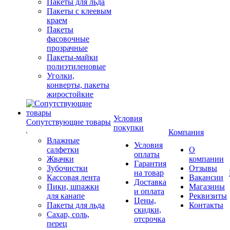
Пакеты для льда
Пакеты с клеевым
краем
Пакеты
фасовочные
прозрачные
Пакеты-майки
полиэтиленовые
Уголки,
конверты, пакеты
жиростойкие
Условия
Сопутствующие товары
покупки
Компания
Влажные
Условия
салфетки
О
оплаты
Жвачки
компании
Гарантия
Зубочистки
Отзывы
на товар
Кассовая лента
Вакансии
Доставка
Пики, шпажки
Магазины
и оплата
для канапе
Реквизиты
Цены,
Пакеты для льда
Контакты
скидки,
Сахар, соль,
отсрочка
перец