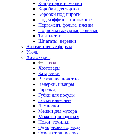
Кондитерские мешки
Коробки для тортов
Коробки под пироги
Под маффины, пирожные
Пергамент, фольга, пленка
Подложки ажурные, золотые
Тарталетки
Шпагаты, веревки
Алюминиевые формы
Уголь
Хозтовары
Назад
Хозтовары
Батарейки
Вафельное полотно
Ведерки, швабры
Горелки, газ
Губки для посуды
Замки навесные
Лампочки
Мешки для мусора
Может пригодиться
Ножи, точилки
Одноразовая одежда
Освежители воздуха