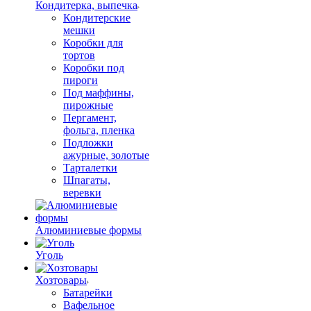
Кондитерка, выпечка
Кондитерские
мешки
Коробки для
тортов
Коробки под
пироги
Под маффины,
пирожные
Пергамент,
фольга, пленка
Подложки
ажурные, золотые
Тарталетки
Шпагаты,
веревки
Алюминиевые формы
Уголь
Хозтовары
Батарейки
Вафельное