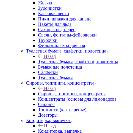
Жвачки
Зубочистки
Кассовая лента
Пики, шпажки для канапе
Пакеты для льда
Сахар, соль, перец
Свечи, фонтаны-фейерверки
Трубочки
Фильтр-пакеты для чая
Туалетная бумага, салфетки, полотенца
Назад
Туалетная бумага, салфетки, полотенца
Бумажные полотенца
Салфетки
Туалетная бумага
Сиропы, топпинги, концентраты
Назад
Сиропы, топпинги, концентраты
Концентраты (основы для лимонадов)
Сиропы
Топпинги (как варенье)
Дозаторы
Кондитерка, выпечка
Назад
Кондитерка, выпечка