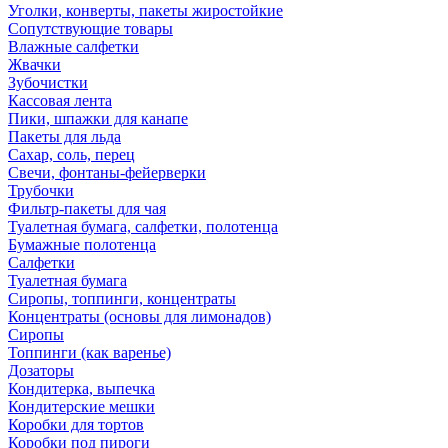
Уголки, конверты, пакеты жиростойкие
Сопутствующие товары
Влажные салфетки
Жвачки
Зубочистки
Кассовая лента
Пики, шпажки для канапе
Пакеты для льда
Сахар, соль, перец
Свечи, фонтаны-фейерверки
Трубочки
Фильтр-пакеты для чая
Туалетная бумага, салфетки, полотенца
Бумажные полотенца
Салфетки
Туалетная бумага
Сиропы, топпинги, концентраты
Концентраты (основы для лимонадов)
Сиропы
Топпинги (как варенье)
Дозаторы
Кондитерка, выпечка
Кондитерские мешки
Коробки для тортов
Коробки под пироги