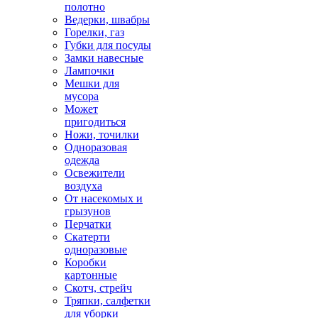
полотно
Ведерки, швабры
Горелки, газ
Губки для посуды
Замки навесные
Лампочки
Мешки для
мусора
Может
пригодиться
Ножи, точилки
Одноразовая
одежда
Освежители
воздуха
От насекомых и
грызунов
Перчатки
Скатерти
одноразовые
Коробки
картонные
Скотч, стрейч
Тряпки, салфетки
для уборки