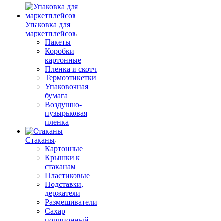
Упаковка для
маркетплейсов
Пакеты
Коробки
картонные
Пленка и скотч
Термоэтикетки
Упаковочная
бумага
Воздушно-
пузырьковая
пленка
Стаканы
Картонные
Крышки к
стаканам
Пластиковые
Подставки,
держатели
Размешиватели
Сахар
порционный