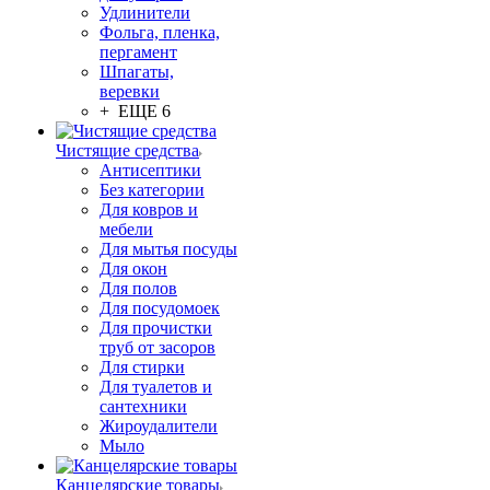
Удлинители
Фольга, пленка,
пергамент
Шпагаты,
веревки
+ ЕЩЕ 6
Чистящие средства
Антисептики
Без категории
Для ковров и
мебели
Для мытья посуды
Для окон
Для полов
Для посудомоек
Для прочистки
труб от засоров
Для стирки
Для туалетов и
сантехники
Жироудалители
Мыло
Канцелярские товары