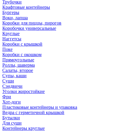
Трубочки
Крафтовые контейнеры
Бургеры
Воки, лапша
Коробки для пиццы, пирогов
Коробочки универсальные
Круглые
Наггетсы
Коробки с крышкой
Поке
Коробки с окошком
Прямоугольные
Роллы, шаверма
Салаты, второе
Супы, каши
Суши
Сэндвичи
Уголки жиростойкие
Фри
Хот-доги
Пластиковые контейнеры и упаковка
Ведра с герметичной крышкой
Бутылки
Для суши
Контейнеры круглые