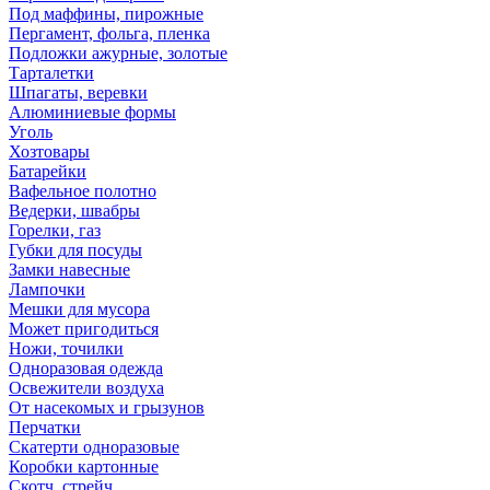
Под маффины, пирожные
Пергамент, фольга, пленка
Подложки ажурные, золотые
Тарталетки
Шпагаты, веревки
Алюминиевые формы
Уголь
Хозтовары
Батарейки
Вафельное полотно
Ведерки, швабры
Горелки, газ
Губки для посуды
Замки навесные
Лампочки
Мешки для мусора
Может пригодиться
Ножи, точилки
Одноразовая одежда
Освежители воздуха
От насекомых и грызунов
Перчатки
Скатерти одноразовые
Коробки картонные
Скотч, стрейч