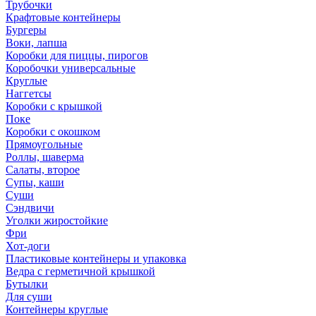
Трубочки
Крафтовые контейнеры
Бургеры
Воки, лапша
Коробки для пиццы, пирогов
Коробочки универсальные
Круглые
Наггетсы
Коробки с крышкой
Поке
Коробки с окошком
Прямоугольные
Роллы, шаверма
Салаты, второе
Супы, каши
Суши
Сэндвичи
Уголки жиростойкие
Фри
Хот-доги
Пластиковые контейнеры и упаковка
Ведра с герметичной крышкой
Бутылки
Для суши
Контейнеры круглые