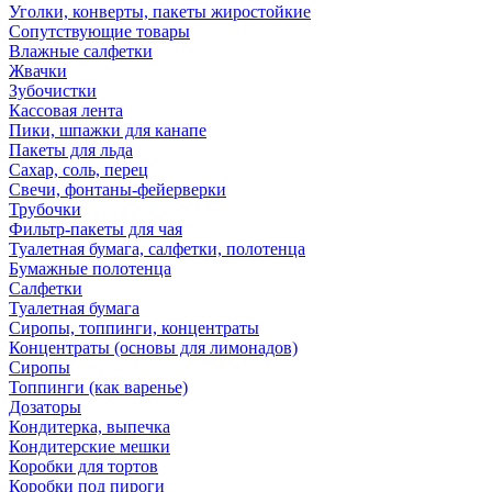
Уголки, конверты, пакеты жиростойкие
Сопутствующие товары
Влажные салфетки
Жвачки
Зубочистки
Кассовая лента
Пики, шпажки для канапе
Пакеты для льда
Сахар, соль, перец
Свечи, фонтаны-фейерверки
Трубочки
Фильтр-пакеты для чая
Туалетная бумага, салфетки, полотенца
Бумажные полотенца
Салфетки
Туалетная бумага
Сиропы, топпинги, концентраты
Концентраты (основы для лимонадов)
Сиропы
Топпинги (как варенье)
Дозаторы
Кондитерка, выпечка
Кондитерские мешки
Коробки для тортов
Коробки под пироги