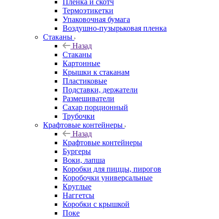
Пленка и скотч
Термоэтикетки
Упаковочная бумага
Воздушно-пузырьковая пленка
Стаканы
Назад
Стаканы
Картонные
Крышки к стаканам
Пластиковые
Подставки, держатели
Размешиватели
Сахар порционный
Трубочки
Крафтовые контейнеры
Назад
Крафтовые контейнеры
Бургеры
Воки, лапша
Коробки для пиццы, пирогов
Коробочки универсальные
Круглые
Наггетсы
Коробки с крышкой
Поке