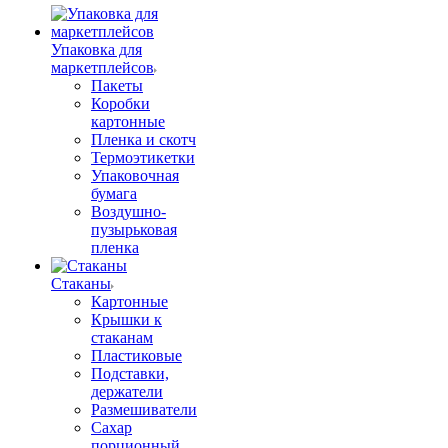
Упаковка для
маркетплейсов
Пакеты
Коробки
картонные
Пленка и скотч
Термоэтикетки
Упаковочная
бумага
Воздушно-
пузырьковая
пленка
Стаканы
Картонные
Крышки к
стаканам
Пластиковые
Подставки,
держатели
Размешиватели
Сахар
порционный