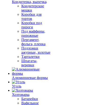
Кондитерка, выпечка
Кондитерские
мешки
Коробки для
тортов
Коробки под
пироги
Под маффины,
пирожные
Пергамент,
фольга, пленка
Подложки
ажурные, золотые
Тарталетки
Шпагаты,
веревки
Алюминиевые формы
Уголь
Хозтовары
Батарейки
Вафельное