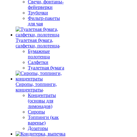
Свечи, фонтаны-
фейерверки
Трубочки
Фильтр-пакеты
для чая
Туалетная бумага,
салфетки, полотенца
Бумажные
полотенца
Салфетки
Туалетная бумага
Сиропы, топпинги,
концентраты
Концентраты
(основы для
лимонадов)
Сиропы
Топпинги (как
варенье)
Дозаторы