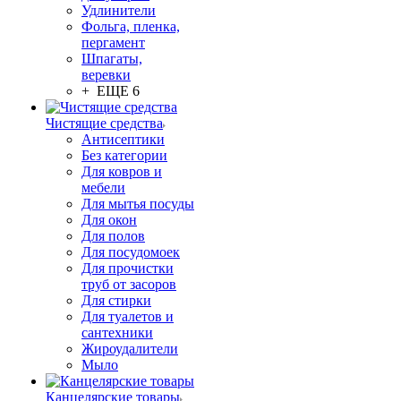
Удлинители
Фольга, пленка,
пергамент
Шпагаты,
веревки
+ ЕЩЕ 6
Чистящие средства
Антисептики
Без категории
Для ковров и
мебели
Для мытья посуды
Для окон
Для полов
Для посудомоек
Для прочистки
труб от засоров
Для стирки
Для туалетов и
сантехники
Жироудалители
Мыло
Канцелярские товары