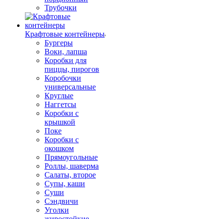
Трубочки
Крафтовые контейнеры
Бургеры
Воки, лапша
Коробки для
пиццы, пирогов
Коробочки
универсальные
Круглые
Наггетсы
Коробки с
крышкой
Поке
Коробки с
окошком
Прямоугольные
Роллы, шаверма
Салаты, второе
Супы, каши
Суши
Сэндвичи
Уголки
жиростойкие