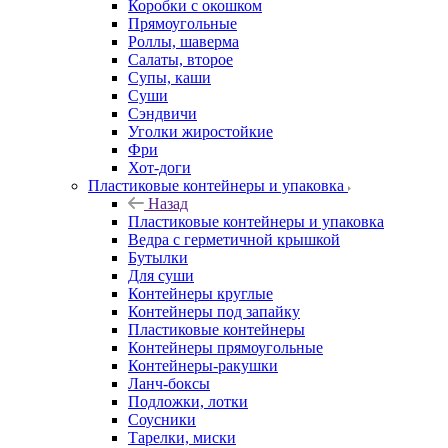
Коробки с окошком
Прямоугольные
Роллы, шаверма
Салаты, второе
Супы, каши
Суши
Сэндвичи
Уголки жиростойкие
Фри
Хот-доги
Пластиковые контейнеры и упаковка
Назад
Пластиковые контейнеры и упаковка
Ведра с герметичной крышкой
Бутылки
Для суши
Контейнеры круглые
Контейнеры под запайку
Пластиковые контейнеры
Контейнеры прямоугольные
Контейнеры-ракушки
Ланч-боксы
Подложки, лотки
Соусники
Тарелки, миски