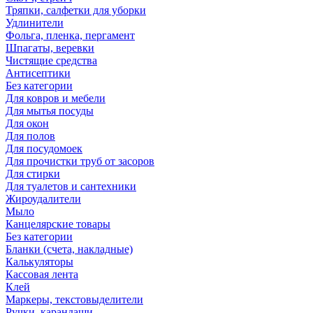
Тряпки, салфетки для уборки
Удлинители
Фольга, пленка, пергамент
Шпагаты, веревки
Чистящие средства
Антисептики
Без категории
Для ковров и мебели
Для мытья посуды
Для окон
Для полов
Для посудомоек
Для прочистки труб от засоров
Для стирки
Для туалетов и сантехники
Жироудалители
Мыло
Канцелярские товары
Без категории
Бланки (счета, накладные)
Калькуляторы
Кассовая лента
Клей
Маркеры, текстовыделители
Ручки, карандаши