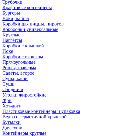
Трубочки
Крафтовые контейнеры
Бургеры
Воки, лапша
Коробки для пиццы, пирогов
Коробочки универсальные
Круглые
Наггетсы
Коробки с крышкой
Поке
Коробки с окошком
Прямоугольные
Роллы, шаверма
Салаты, второе
Супы, каши
Суши
Сэндвичи
Уголки жиростойкие
Фри
Хот-доги
Пластиковые контейнеры и упаковка
Ведра с герметичной крышкой
Бутылки
Для суши
Контейнеры круглые