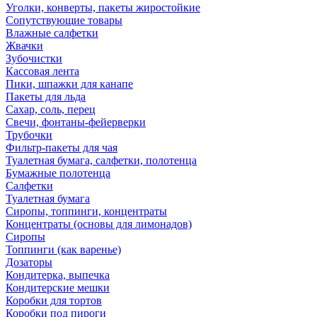
Уголки, конверты, пакеты жиростойкие
Сопутствующие товары
Влажные салфетки
Жвачки
Зубочистки
Кассовая лента
Пики, шпажки для канапе
Пакеты для льда
Сахар, соль, перец
Свечи, фонтаны-фейерверки
Трубочки
Фильтр-пакеты для чая
Туалетная бумага, салфетки, полотенца
Бумажные полотенца
Салфетки
Туалетная бумага
Сиропы, топпинги, концентраты
Концентраты (основы для лимонадов)
Сиропы
Топпинги (как варенье)
Дозаторы
Кондитерка, выпечка
Кондитерские мешки
Коробки для тортов
Коробки под пироги