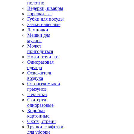
полотно
Ведерки, швабры
Горелки, газ
Губки для посуды
Замки навесные
Лампочки
Мешки для
мусора
Может
пригодиться
Ножи, точилки
Одноразовая
одежда
Освежители
воздуха
От насекомых и
грызунов
Перчатки
Скатерти
одноразовые
Коробки
картонные
Скотч, стрейч
Тряпки, салфетки
для уборки