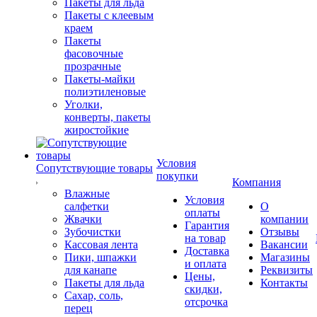
Пакеты для льда
Пакеты с клеевым
краем
Пакеты
фасовочные
прозрачные
Пакеты-майки
полиэтиленовые
Уголки,
конверты, пакеты
жиростойкие
Условия
Сопутствующие товары
покупки
Компания
Влажные
Условия
салфетки
О
оплаты
Жвачки
компании
Гарантия
Зубочистки
Отзывы
на товар
Кассовая лента
Вакансии
Доставка
Пики, шпажки
Магазины
и оплата
для канапе
Реквизиты
Цены,
Пакеты для льда
Контакты
скидки,
Сахар, соль,
отсрочка
перец