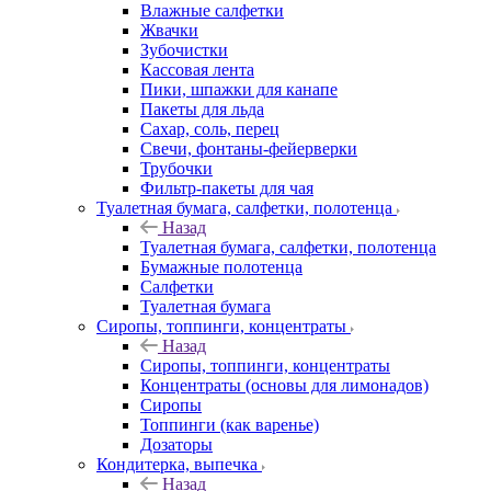
Влажные салфетки
Жвачки
Зубочистки
Кассовая лента
Пики, шпажки для канапе
Пакеты для льда
Сахар, соль, перец
Свечи, фонтаны-фейерверки
Трубочки
Фильтр-пакеты для чая
Туалетная бумага, салфетки, полотенца
Назад
Туалетная бумага, салфетки, полотенца
Бумажные полотенца
Салфетки
Туалетная бумага
Сиропы, топпинги, концентраты
Назад
Сиропы, топпинги, концентраты
Концентраты (основы для лимонадов)
Сиропы
Топпинги (как варенье)
Дозаторы
Кондитерка, выпечка
Назад