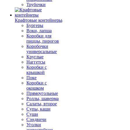
Трубочки
Крафтовые контейнеры
Бургеры
Воки, лапша
Коробки для
пиццы, пирогов
Коробочки
универсальные
Круглые
Наггетсы
Коробки с
крышкой
Поке
Коробки с
окошком
Прямоугольные
Роллы, шаверма
Салаты, второе
Супы, каши
Суши
Сэндвичи
Уголки
жиростойкие