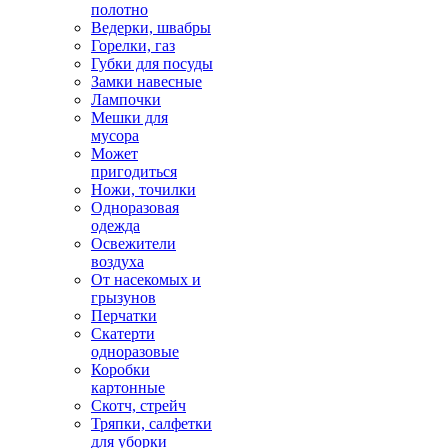
полотно
Ведерки, швабры
Горелки, газ
Губки для посуды
Замки навесные
Лампочки
Мешки для
мусора
Может
пригодиться
Ножи, точилки
Одноразовая
одежда
Освежители
воздуха
От насекомых и
грызунов
Перчатки
Скатерти
одноразовые
Коробки
картонные
Скотч, стрейч
Тряпки, салфетки
для уборки