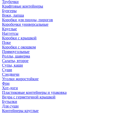
Трубочки
Крафтовые контейнеры
Бургеры
Воки, лапша
Коробки для пиццы, пирогов
Коробочки универсальные
Круглые
Наггетсы
Коробки с крышкой
Поке
Коробки с окошком
Прямоугольные
Роллы, шаверма
Салаты, второе
Супы, каши
Суши
Сэндвичи
Уголки жиростойкие
Фри
Хот-доги
Пластиковые контейнеры и упаковка
Ведра с герметичной крышкой
Бутылки
Для суши
Контейнеры круглые