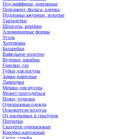
Под маффины, пирожные
Пергамент, фольга, пленка
Подложки ажурные, золотые
Тарталетки
Шпагаты, веревки
Алюминиевые формы
Уголь
Хозтовары
Батарейки
Вафельное полотно
Ведерки, швабры
Горелки, газ
Губки для посуды
Замки навесные
Лампочки
Мешки для мусора
Может пригодиться
Ножи, точилки
Одноразовая одежда
Освежители воздуха
От насекомых и грызунов
Перчатки
Скатерти одноразовые
Коробки картонные
Скотч, стрейч