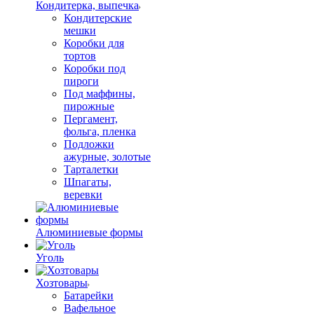
Кондитерка, выпечка
Кондитерские
мешки
Коробки для
тортов
Коробки под
пироги
Под маффины,
пирожные
Пергамент,
фольга, пленка
Подложки
ажурные, золотые
Тарталетки
Шпагаты,
веревки
Алюминиевые формы
Уголь
Хозтовары
Батарейки
Вафельное