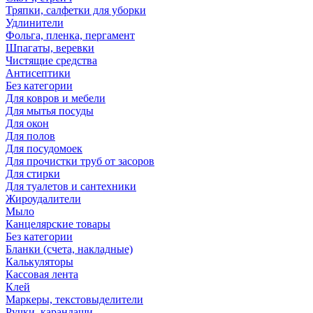
Тряпки, салфетки для уборки
Удлинители
Фольга, пленка, пергамент
Шпагаты, веревки
Чистящие средства
Антисептики
Без категории
Для ковров и мебели
Для мытья посуды
Для окон
Для полов
Для посудомоек
Для прочистки труб от засоров
Для стирки
Для туалетов и сантехники
Жироудалители
Мыло
Канцелярские товары
Без категории
Бланки (счета, накладные)
Калькуляторы
Кассовая лента
Клей
Маркеры, текстовыделители
Ручки, карандаши