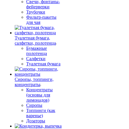
Свечи, фонтаны-
фейерверки
Трубочки
Фильтр-пакеты
для чая
Туалетная бумага,
салфетки, полотенца
Бумажные
полотенца
Салфетки
Туалетная бумага
Сиропы, топпинги,
концентраты
Концентраты
(основы для
лимонадов)
Сиропы
Топпинги (как
варенье)
Дозаторы