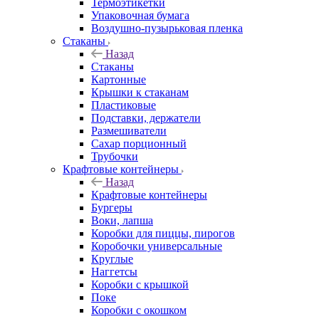
Термоэтикетки
Упаковочная бумага
Воздушно-пузырьковая пленка
Стаканы
Назад
Стаканы
Картонные
Крышки к стаканам
Пластиковые
Подставки, держатели
Размешиватели
Сахар порционный
Трубочки
Крафтовые контейнеры
Назад
Крафтовые контейнеры
Бургеры
Воки, лапша
Коробки для пиццы, пирогов
Коробочки универсальные
Круглые
Наггетсы
Коробки с крышкой
Поке
Коробки с окошком