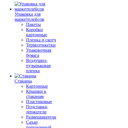
Упаковка для
маркетплейсов
Пакеты
Коробки
картонные
Пленка и скотч
Термоэтикетки
Упаковочная
бумага
Воздушно-
пузырьковая
пленка
Стаканы
Картонные
Крышки к
стаканам
Пластиковые
Подставки,
держатели
Размешиватели
Сахар
порционный