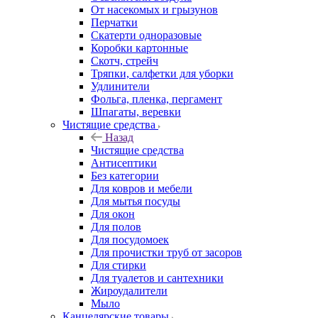
От насекомых и грызунов
Перчатки
Скатерти одноразовые
Коробки картонные
Скотч, стрейч
Тряпки, салфетки для уборки
Удлинители
Фольга, пленка, пергамент
Шпагаты, веревки
Чистящие средства
Назад
Чистящие средства
Антисептики
Без категории
Для ковров и мебели
Для мытья посуды
Для окон
Для полов
Для посудомоек
Для прочистки труб от засоров
Для стирки
Для туалетов и сантехники
Жироудалители
Мыло
Канцелярские товары