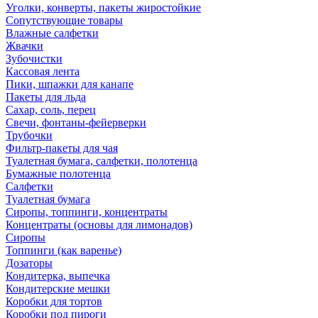
Уголки, конверты, пакеты жиростойкие
Сопутствующие товары
Влажные салфетки
Жвачки
Зубочистки
Кассовая лента
Пики, шпажки для канапе
Пакеты для льда
Сахар, соль, перец
Свечи, фонтаны-фейерверки
Трубочки
Фильтр-пакеты для чая
Туалетная бумага, салфетки, полотенца
Бумажные полотенца
Салфетки
Туалетная бумага
Сиропы, топпинги, концентраты
Концентраты (основы для лимонадов)
Сиропы
Топпинги (как варенье)
Дозаторы
Кондитерка, выпечка
Кондитерские мешки
Коробки для тортов
Коробки под пироги