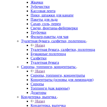
Жвачки
Зубочистки
Кассовая лента
Пики, шпажки для канапе
Пакеты для льда
Сахар, соль, перец
Свечи, фонтаны-фейерверки
Трубочки
Фильтр-пакеты для чая
Туалетная бумага, салфетки, полотенца
Назад
Туалетная бумага, салфетки, полотенца
Бумажные полотенца
Салфетки
Туалетная бумага
Сиропы, топпинги, концентраты
Назад
Сиропы, топпинги, концентраты
Концентраты (основы для лимонадов)
Сиропы
Топпинги (как варенье)
Дозаторы
Кондитерка, выпечка
Назад
Кондитерка, выпечка