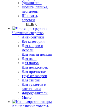
Удлинители
Фольга, пленка,
пергамент
Шпагаты,
веревки
+ ЕЩЕ 6
Чистящие средства
Антисептики
Без категории
Для ковров и
мебели
Для мытья посуды
Для окон
Для полов
Для посудомоек
Для прочистки
труб от засоров
Для стирки
Для туалетов и
сантехники
Жироудалители
Мыло
Канцелярские товары