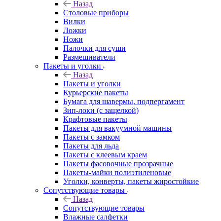
Назад
Столовые приборы
Вилки
Ложки
Ножи
Палочки для суши
Размешиватели
Пакеты и уголки
Назад
Пакеты и уголки
Курьерские пакеты
Бумага для шавермы, подпергамент
Зип-локи (с защелкой)
Крафтовые пакеты
Пакеты для вакуумной машины
Пакеты с замком
Пакеты для льда
Пакеты с клеевым краем
Пакеты фасовочные прозрачные
Пакеты-майки полиэтиленовые
Уголки, конверты, пакеты жиростойкие
Сопутствующие товары
Назад
Сопутствующие товары
Влажные салфетки