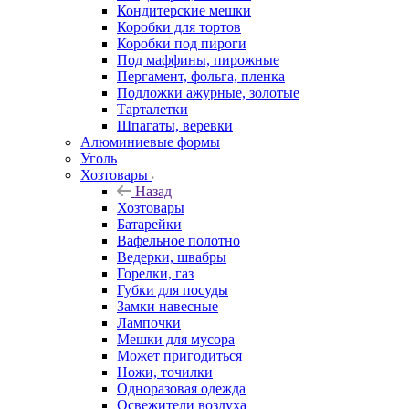
Кондитерские мешки
Коробки для тортов
Коробки под пироги
Под маффины, пирожные
Пергамент, фольга, пленка
Подложки ажурные, золотые
Тарталетки
Шпагаты, веревки
Алюминиевые формы
Уголь
Хозтовары
Назад
Хозтовары
Батарейки
Вафельное полотно
Ведерки, швабры
Горелки, газ
Губки для посуды
Замки навесные
Лампочки
Мешки для мусора
Может пригодиться
Ножи, точилки
Одноразовая одежда
Освежители воздуха