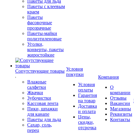
Пакеты для льда
Пакеты с клеевым
краем
Пакеты
фасовочные
прозрачные
Пакеты-майки
полиэтиленовые
Уголки,
конверты, пакеты
жиростойкие
Условия
Сопутствующие товары
покупки
Компания
Влажные
Условия
салфетки
О
оплаты
Жвачки
компании
Гарантия
Зубочистки
Отзывы
на товар
Кассовая лента
Вакансии
Доставка
Пики, шпажки
Магазины
и оплата
для канапе
Реквизиты
Цены,
Пакеты для льда
Контакты
скидки,
Сахар, соль,
отсрочка
перец