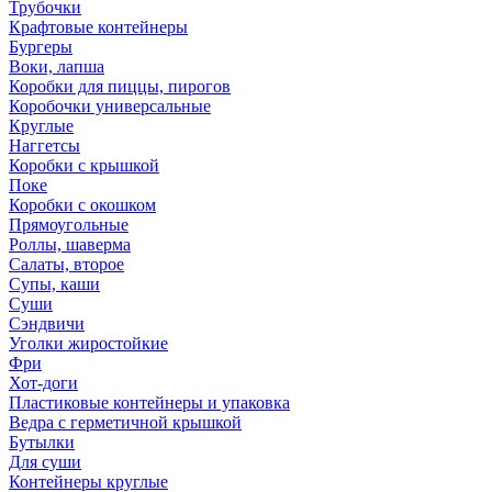
Трубочки
Крафтовые контейнеры
Бургеры
Воки, лапша
Коробки для пиццы, пирогов
Коробочки универсальные
Круглые
Наггетсы
Коробки с крышкой
Поке
Коробки с окошком
Прямоугольные
Роллы, шаверма
Салаты, второе
Супы, каши
Суши
Сэндвичи
Уголки жиростойкие
Фри
Хот-доги
Пластиковые контейнеры и упаковка
Ведра с герметичной крышкой
Бутылки
Для суши
Контейнеры круглые