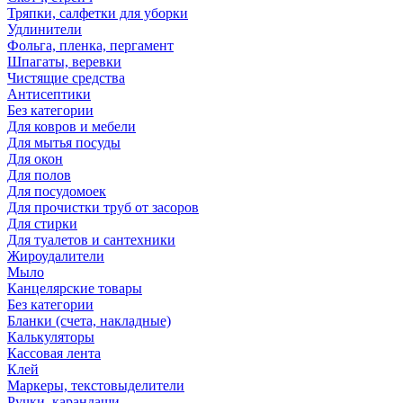
Тряпки, салфетки для уборки
Удлинители
Фольга, пленка, пергамент
Шпагаты, веревки
Чистящие средства
Антисептики
Без категории
Для ковров и мебели
Для мытья посуды
Для окон
Для полов
Для посудомоек
Для прочистки труб от засоров
Для стирки
Для туалетов и сантехники
Жироудалители
Мыло
Канцелярские товары
Без категории
Бланки (счета, накладные)
Калькуляторы
Кассовая лента
Клей
Маркеры, текстовыделители
Ручки, карандаши