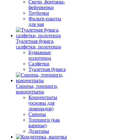
Свечи, фонтаны-
фейерверки
Трубочки
Фильтр-пакеты
для чая
Туалетная бумага,
салфетки, полотенца
Бумажные
полотенца
Салфетки
Туалетная бумага
Сиропы, топпинги,
концентраты
Концентраты
(основы для
лимонадов)
Сиропы
Топпинги (как
варенье)
Дозаторы