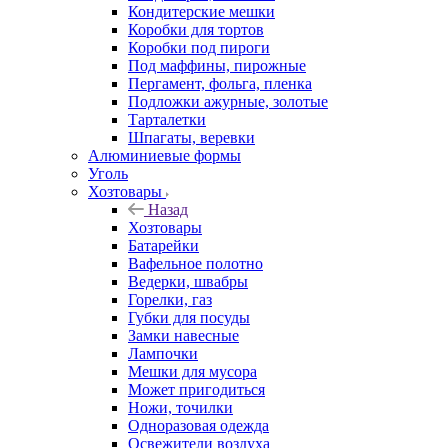
Кондитерские мешки
Коробки для тортов
Коробки под пироги
Под маффины, пирожные
Пергамент, фольга, пленка
Подложки ажурные, золотые
Тарталетки
Шпагаты, веревки
Алюминиевые формы
Уголь
Хозтовары
Назад
Хозтовары
Батарейки
Вафельное полотно
Ведерки, швабры
Горелки, газ
Губки для посуды
Замки навесные
Лампочки
Мешки для мусора
Может пригодиться
Ножи, точилки
Одноразовая одежда
Освежители воздуха