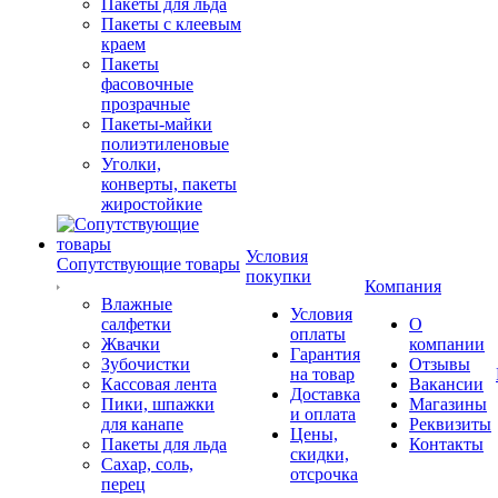
Пакеты для льда
Пакеты с клеевым
краем
Пакеты
фасовочные
прозрачные
Пакеты-майки
полиэтиленовые
Уголки,
конверты, пакеты
жиростойкие
Условия
Сопутствующие товары
покупки
Компания
Влажные
Условия
салфетки
О
оплаты
Жвачки
компании
Гарантия
Зубочистки
Отзывы
на товар
Кассовая лента
Вакансии
Доставка
Пики, шпажки
Магазины
и оплата
для канапе
Реквизиты
Цены,
Пакеты для льда
Контакты
скидки,
Сахар, соль,
отсрочка
перец