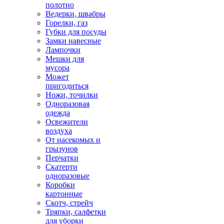
полотно
Ведерки, швабры
Горелки, газ
Губки для посуды
Замки навесные
Лампочки
Мешки для
мусора
Может
пригодиться
Ножи, точилки
Одноразовая
одежда
Освежители
воздуха
От насекомых и
грызунов
Перчатки
Скатерти
одноразовые
Коробки
картонные
Скотч, стрейч
Тряпки, салфетки
для уборки