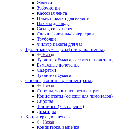
Жвачки
Зубочистки
Кассовая лента
Пики, шпажки для канапе
Пакеты для льда
Сахар, соль, перец
Свечи, фонтаны-фейерверки
Трубочки
Фильтр-пакеты для чая
Туалетная бумага, салфетки, полотенца
Назад
Туалетная бумага, салфетки, полотенца
Бумажные полотенца
Салфетки
Туалетная бумага
Сиропы, топпинги, концентраты
Назад
Сиропы, топпинги, концентраты
Концентраты (основы для лимонадов)
Сиропы
Топпинги (как варенье)
Дозаторы
Кондитерка, выпечка
Назад
Кондитерка, выпечка