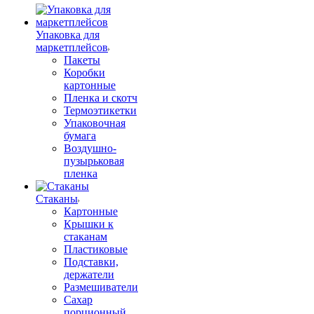
Упаковка для
маркетплейсов
Пакеты
Коробки
картонные
Пленка и скотч
Термоэтикетки
Упаковочная
бумага
Воздушно-
пузырьковая
пленка
Стаканы
Картонные
Крышки к
стаканам
Пластиковые
Подставки,
держатели
Размешиватели
Сахар
порционный