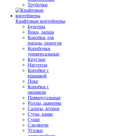
Трубочки
Крафтовые контейнеры
Бургеры
Воки, лапша
Коробки для
пиццы, пирогов
Коробочки
универсальные
Круглые
Наггетсы
Коробки с
крышкой
Поке
Коробки с
окошком
Прямоугольные
Роллы, шаверма
Салаты, второе
Супы, каши
Суши
Сэндвичи
Уголки
жиростойкие