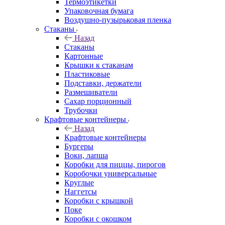
Термоэтикетки
Упаковочная бумага
Воздушно-пузырьковая пленка
Стаканы
Назад
Стаканы
Картонные
Крышки к стаканам
Пластиковые
Подставки, держатели
Размешиватели
Сахар порционный
Трубочки
Крафтовые контейнеры
Назад
Крафтовые контейнеры
Бургеры
Воки, лапша
Коробки для пиццы, пирогов
Коробочки универсальные
Круглые
Наггетсы
Коробки с крышкой
Поке
Коробки с окошком