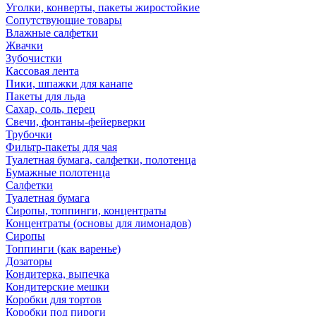
Уголки, конверты, пакеты жиростойкие
Сопутствующие товары
Влажные салфетки
Жвачки
Зубочистки
Кассовая лента
Пики, шпажки для канапе
Пакеты для льда
Сахар, соль, перец
Свечи, фонтаны-фейерверки
Трубочки
Фильтр-пакеты для чая
Туалетная бумага, салфетки, полотенца
Бумажные полотенца
Салфетки
Туалетная бумага
Сиропы, топпинги, концентраты
Концентраты (основы для лимонадов)
Сиропы
Топпинги (как варенье)
Дозаторы
Кондитерка, выпечка
Кондитерские мешки
Коробки для тортов
Коробки под пироги