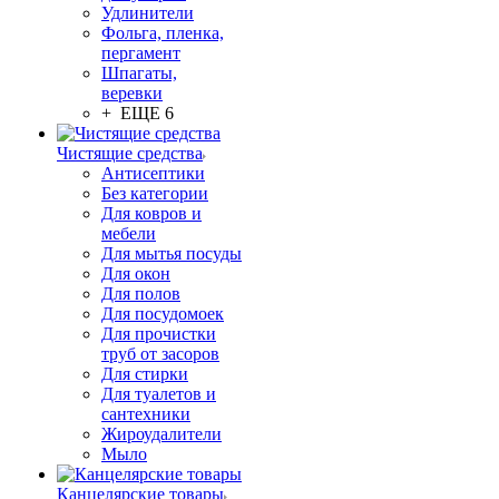
Удлинители
Фольга, пленка,
пергамент
Шпагаты,
веревки
+ ЕЩЕ 6
Чистящие средства
Антисептики
Без категории
Для ковров и
мебели
Для мытья посуды
Для окон
Для полов
Для посудомоек
Для прочистки
труб от засоров
Для стирки
Для туалетов и
сантехники
Жироудалители
Мыло
Канцелярские товары