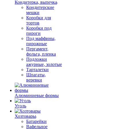
Кондитерка, выпечка
Кондитерские
мешки
Коробки для
тортов
Коробки под
пироги
Под маффины,
пирожные
Пергамент,
фольга, пленка
Подложки
ажурные, золотые
Тарталетки
Шпагаты,
веревки
Алюминиевые формы
Уголь
Хозтовары
Батарейки
Вафельное