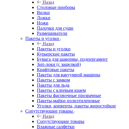
Назад
Столовые приборы
Вилки
Ложки
Ножи
Палочки для суши
Размешиватели
Пакеты и уголки
Назад
Пакеты и уголки
Курьерские пакеты
Бумага для шавермы, подпергамент
Зип-локи (с защелкой)
Крафтовые пакеты
Пакеты для вакуумной машины
Пакеты с замком
Пакеты для льда
Пакеты с клеевым краем
Пакеты фасовочные прозрачные
Пакеты-майки полиэтиленовые
Уголки, конверты, пакеты жиростойкие
Сопутствующие товары
Назад
Сопутствующие товары
Влажные салфетки