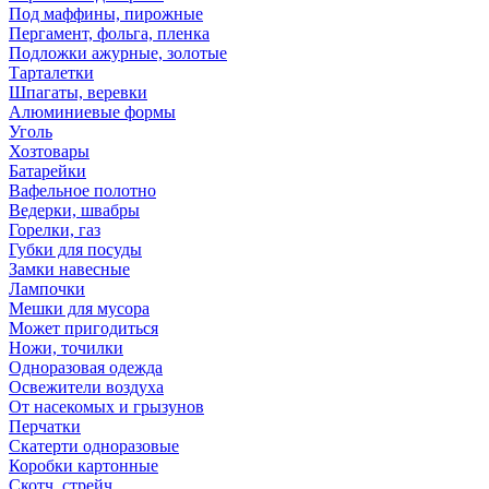
Под маффины, пирожные
Пергамент, фольга, пленка
Подложки ажурные, золотые
Тарталетки
Шпагаты, веревки
Алюминиевые формы
Уголь
Хозтовары
Батарейки
Вафельное полотно
Ведерки, швабры
Горелки, газ
Губки для посуды
Замки навесные
Лампочки
Мешки для мусора
Может пригодиться
Ножи, точилки
Одноразовая одежда
Освежители воздуха
От насекомых и грызунов
Перчатки
Скатерти одноразовые
Коробки картонные
Скотч, стрейч