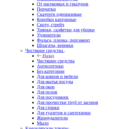
От насекомых и грызунов
Перчатки
Скатерти одноразовые
Коробки картонные
Скотч, стрейч
Тряпки, салфетки для уборки
Удлинители
Фольга, пленка, пергамент
Шпагаты, веревки
Чистящие средства
Назад
Чистящие средства
Антисептики
Без категории
Для ковров и мебели
Для мытья посуды
Для окон
Для полов
Для посудомоек
Для прочистки труб от засоров
Для стирки
Для туалетов и сантехники
Жироудалители
Мыло
Канцелярские товары