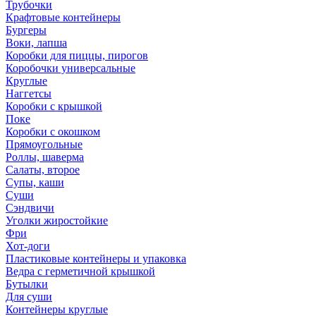
Трубочки
Крафтовые контейнеры
Бургеры
Воки, лапша
Коробки для пиццы, пирогов
Коробочки универсальные
Круглые
Наггетсы
Коробки с крышкой
Поке
Коробки с окошком
Прямоугольные
Роллы, шаверма
Салаты, второе
Супы, каши
Суши
Сэндвичи
Уголки жиростойкие
Фри
Хот-доги
Пластиковые контейнеры и упаковка
Ведра с герметичной крышкой
Бутылки
Для суши
Контейнеры круглые