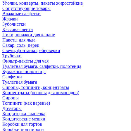
Уголки, конверты, пакеты жиростойкие
Сопутствующие товары
Влажные салфетки
Жвачки
Зубочистки
Кассовая лента
Пики, шпажки для канапе
Пакеты для льда
Сахар, соль, перец
Свечи, фонтаны-фейерверки
Трубочки
Фильтр-пакеты для чая
Туалетная бумага, салфетки, полотенца
Бумажные полотенца
Салфетки
Туалетная бумага
Сиропы, топпинги, концентраты
Концентраты (основы для лимонадов)
Сиропы
Топпинги (как варенье)
Дозаторы
Кондитерка, выпечка
Кондитерские мешки
Коробки для тортов
Коробки под пироги