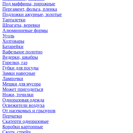
Под маффины, пирожные
Пергамент, фольга, пленка
Подложки ажурные, золотые
Тарталетки
Шпагаты, веревки
Алюминиевые формы
Уголь
Хозтовары
Батарейки
Вафельное полотно
Ведерки, швабры
Горелки, газ
Губки для посуды
Замки навесные
Лампочки
Мешки для мусора
Может пригодиться
Ножи, точилки
Одноразовая одежда
Освежители воздуха
От насекомых и грызунов
Перчатки
Скатерти одноразовые
Коробки картонные
Скотч, стрейч